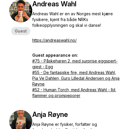
Andreas Wahl
Andreas Wahl er en av Norges mest kjære
fysikere, kjent fra både NRKs
folkeopplysningen og skal vi danse!
Guest
https://andreaswahl.no/
Guest appearance on:
#75 - Påskeharen 2, med surprise eggspert-
gjest - Egg
#55 - De fantasiske fire, med Andreas Wahl,
Pia Ve Dahlen, Guro Lilledal Andersen og Anja
Røyne
#52 - Human Torch, med Andreas Wahl - Ild,
flammer og prompeporer
Anja Røyne
Anja Røyne er fysiker, forfatter og