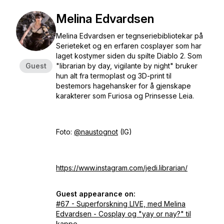
Melina Edvardsen
Melina Edvardsen er tegnseriebibliotekar på
Serieteket og en erfaren cosplayer som har
laget kostymer siden du spilte Diablo 2. Som
Guest
"librarian by day, vigilante by night" bruker
hun alt fra termoplast og 3D-print til
bestemors hagehansker for å gjenskape
karakterer som Furiosa og Prinsesse Leia.
Foto:
@naustognot
(IG)
https://www.instagram.com/jedi.librarian/
Guest appearance on:
#67 - Superforskning LIVE, med Melina
Edvardsen - Cosplay og "yay or nay?" til
kappe