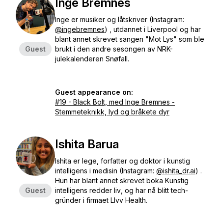
Inge Bremnes
Inge er musiker og låtskriver (Instagram:
@ingebremnes
) , utdannet i Liverpool og har
blant annet skrevet sangen "Mot Lys" som ble
Guest
brukt i den andre sesongen av NRK-
julekalenderen Snøfall.
Guest appearance on:
#19 - Black Bolt, med Inge Bremnes -
Stemmeteknikk, lyd og bråkete dyr
Ishita Barua
Ishita er lege, forfatter og doktor i kunstig
intelligens i medisin (Instagram:
@ishita_dr.ai
) .
Hun har blant annet skrevet boka
Kunstig
Guest
intelligens redder liv
, og har nå blitt tech-
gründer i firmaet
LIvv Health.