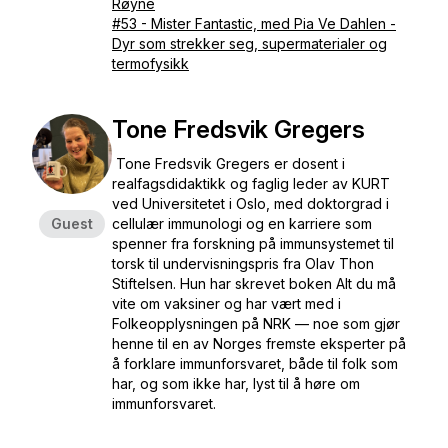
Røyne
#53 - Mister Fantastic, med Pia Ve Dahlen -
Dyr som strekker seg, supermaterialer og
termofysikk
Tone Fredsvik Gregers
Tone Fredsvik Gregers er dosent i
realfagsdidaktikk og faglig leder av KURT
ved Universitetet i Oslo, med doktorgrad i
Guest
cellulær immunologi og en karriere som
spenner fra forskning på immunsystemet til
torsk til undervisningspris fra Olav Thon
Stiftelsen. Hun har skrevet boken
Alt du må
vite om vaksiner
og har vært med i
Folkeopplysningen på NRK — noe som gjør
henne til en av Norges fremste eksperter på
å forklare immunforsvaret, både til folk som
har, og som ikke har, lyst til å høre om
immunforsvaret.