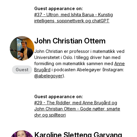
Guest appearance on:
#37 - Ultron, med Ishita Barua - Kunstig
intelligens, soppnettverk og chatGPT
John Christian Ottem
John Christian er professor i matematikk ved
Universitetet i Oslo. I tillegg driver han med
formidling om matematikk sammen med
Anne
Guest
Brugård
i podcasten Abelegøyer (Instagram:
@abelegoyer
).
Guest appearance on:
#29 - The Riddler, med Anne Brugård og
John Christian Ottem - Gode nøtter, smarte
dyr og spillteori
Karoline Sletteng Garvang