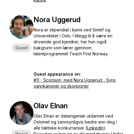
Nora Uggerud
Nora er stipendiat i kjemi ved Sintef og
Universitetet i Oslo. I tillegg til å være en
drivende god kjemiker, har hun også
Guest
bakgrunn som lærer gjennom
talentprogrammet Teach First Norway.
Guest appearance on:
#11 - Scorpion, med Nora Uggerud - Syre,
vannkanoner og skorpioner
Olav Elnan
Olav Elnan er dataingeniør utdannet ved
Oslomet og sannsynligvis bedre enn deg i
alle taktiske konkurranser (
LinkedIn
).
Guest
Dessuten er han en av de mest ihugga Under