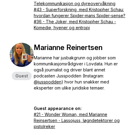
Telekommunikasjon og dyreovervåkning
#43 - Superforskning, med Kristopher Schau:
hvordan fungerer Spider-mans Spider-sense?
#36 - The Joker, med Kristopher Schau -
Komedie, hyener og entropi
Marianne Reinertsen
Marianne har jusbakgrunn og jobber som
kommunikasjonsrådgiver i Lovdata. Hun er
også journalist og driver blant annet
Guest
podcasten
Jusspodden
(Instagram:
@jusspodden
) hvor hun snakker med
eksperter om ulike juridiske temaer.
Guest appearance on:
#21 - Wonder Woman, med Marianne
Reinsertsen - Lassojuss, løgndetektorer og
pistolreker