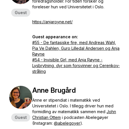
foredragsholder. For tiden forsker og
foreleser hun ved Universitetet i Oslo.
Guest
https://anjaroyne.net/
Guest appearance on:
#55 - De fantasiske fire, med Andreas Wahl,
Pia Ve Dahlen, Guro Lilledal Andersen og Anja
Røyne
#54 - Invisible Girl, med Anja Røyne -
Lysbrytning, dyr som forsvinner og Cerenkov-
stråling
Anne Brugård
Anne er stipendiat i matematikk ved
Universitetet i Oslo. I tillegg driver hun med
formidling av matematikk sammen med
John
Guest
Christian Ottem
i podcasten Abelegøyer
(Instagram:
@abelegoyer
).