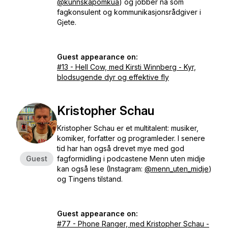
@kunnskapomkua
) og jobber nå som
fagkonsulent og kommunikasjonsrådgiver i
Gjete.
Guest appearance on:
#13 - Hell Cow, med Kirsti Winnberg - Kyr,
blodsugende dyr og effektive fly
Kristopher Schau
Kristopher Schau er et multitalent: musiker,
komiker, forfatter og programleder. I senere
tid har han også drevet mye med god
Guest
fagformidling i podcastene
Menn uten midje
kan også lese
(Instagram:
@menn_uten_midje
)
og
Tingens tilstand.
Guest appearance on:
#77 - Phone Ranger, med Kristopher Schau -