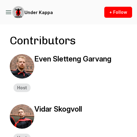
+ Follow
Under Kappa
Contributors
Even Sletteng Garvang
Host
Vidar Skogvoll