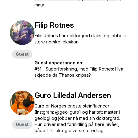
maur
Filip Rotnes
Filip Rotnes har doktorgrad i laks, og jobber i
store norske leksikon.
Guest
Guest appearance on:
#51 - Superforskning, med Filip Rotnes: Hva
skjedde da Thanos knipsa?
Guro Lilledal Andersen
Guro er Norges eneste
steinfluencer
(Instgram:
@geo_guro
) og har tatt master i
geologi og jobber nå med sin doktorgrad.
Guest
Hun driver med formidling på flere nivåer,
både TikTok og diverse foredrag.