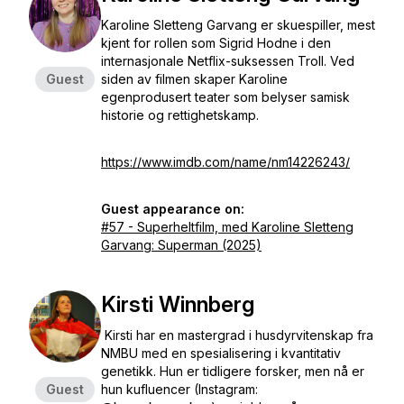
Karoline Sletteng Garvang er skuespiller, mest
kjent for rollen som Sigrid Hodne i den
internasjonale Netflix-suksessen
Troll
. Ved
Guest
siden av filmen skaper Karoline
egenprodusert teater som belyser samisk
historie og rettighetskamp.
https://www.imdb.com/name/nm14226243/
Guest appearance on:
#57 - Superheltfilm, med Karoline Sletteng
Garvang: Superman (2025)
Kirsti Winnberg
Kirsti har en mastergrad i husdyrvitenskap fra
NMBU med en spesialisering i kvantitativ
genetikk. Hun er tidligere forsker, men nå er
Guest
hun
kufluencer
(Instagram: