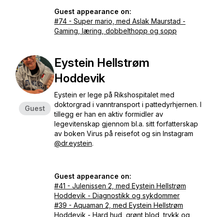
Guest appearance on:
#74 - Super mario, med Aslak Maurstad -
Gaming, læring, dobbelthopp og sopp
Eystein Hellstrøm
Hoddevik
Eystein er lege på Rikshospitalet med
doktorgrad i vanntransport i pattedyrhjernen. I
Guest
tillegg er han en aktiv formidler av
legevitenskap gjennom bl.a. sitt forfatterskap
av boken
Virus på reisefot
og sin Instagram
@dr.eystein
.
Guest appearance on:
#41 - Julenissen 2, med Eystein Hellstrøm
Hoddevik - Diagnostikk og sykdommer
#39 - Aquaman 2, med Eystein Hellstrøm
Hoddevik - Hard hud, grønt blod, trykk og