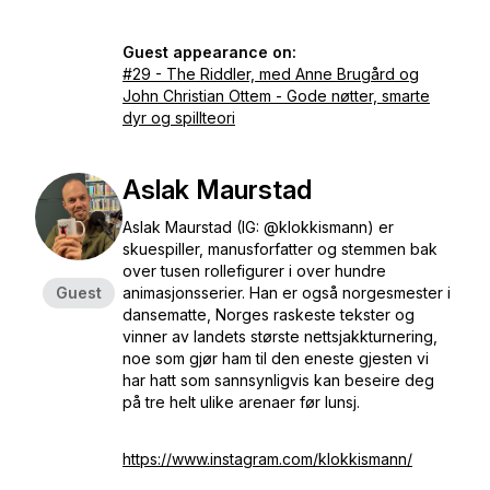
Guest appearance on:
#29 - The Riddler, med Anne Brugård og
John Christian Ottem - Gode nøtter, smarte
dyr og spillteori
Aslak Maurstad
Aslak Maurstad (IG: @klokkismann) er
skuespiller, manusforfatter og stemmen bak
over tusen rollefigurer i over hundre
Guest
animasjonsserier. Han er også norgesmester i
dansematte, Norges raskeste tekster og
vinner av landets største nettsjakkturnering,
noe som gjør ham til den eneste gjesten vi
har hatt som sannsynligvis kan beseire deg
på tre helt ulike arenaer før lunsj.
https://www.instagram.com/klokkismann/