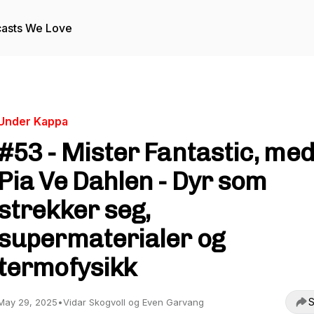
asts We Love
Under Kappa
#53 - Mister Fantastic, me
Pia Ve Dahlen - Dyr som
strekker seg,
supermaterialer og
termofysikk
S
May 29, 2025
•
Vidar Skogvoll og Even Garvang