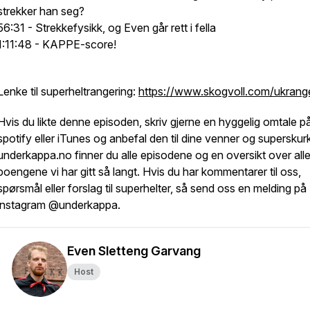
strekker han seg?
56:31 - Strekkefysikk, og Even går rett i fella
1:11:48 - KAPPE-score!
Lenke til superheltrangering:
https://www.skogvoll.com/ukrang
Hvis du likte denne episoden, skriv gjerne en hyggelig omtale p
spotify eller iTunes og anbefal den til dine venner og superskur
underkappa.no finner du alle episodene og en oversikt over all
poengene vi har gitt så langt. Hvis du har kommentarer til oss,
spørsmål eller forslag til superhelter, så send oss en melding på
instagram @underkappa.
Even Sletteng Garvang
Host