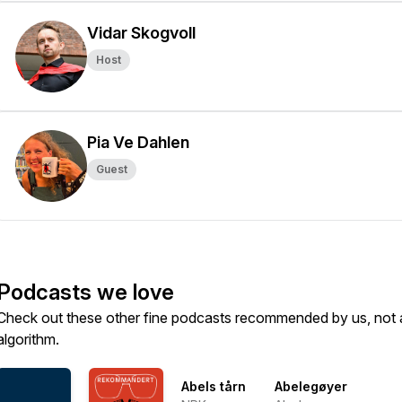
Vidar Skogvoll
Host
Pia Ve Dahlen
Guest
Podcasts we love
Check out these other fine podcasts recommended by us, not 
algorithm.
Abels tårn
Abelegøyer