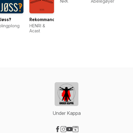
NRK
Abelegøyer
Jøss‽
Rekommandert
plingplong
HENRI &
Acast
Under Kappa