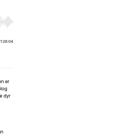
r end. Hold shift to jump forward or backward.
|
1:26:04
en er
olog
e dyr
an