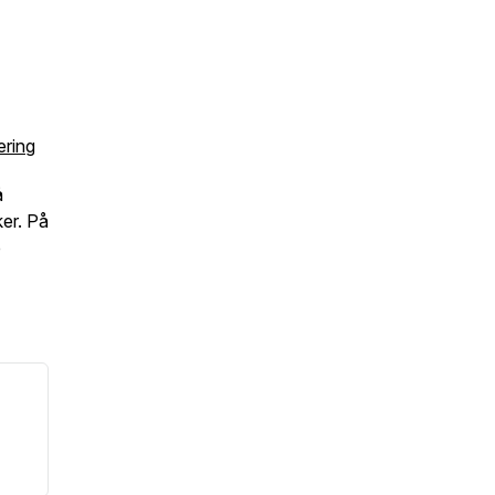
ering
å
ker. På
e