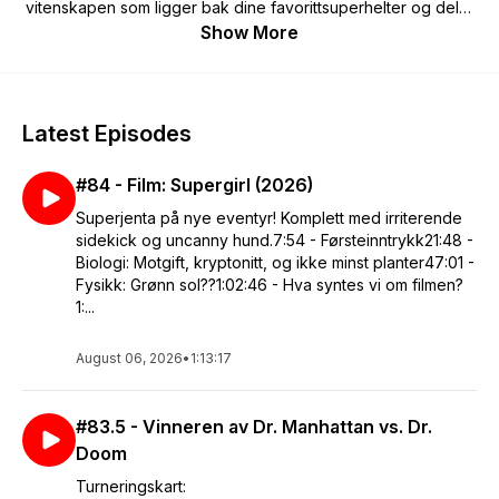
vitenskapen som ligger bak dine favorittsuperhelter og deler
egne teorier om hvordan de fungerer. Hver episode vil
Show More
utforske en superhelt og deres krefter, og presentere
massevis av interessante funfacts.
Vidar Skogvoll og Even Garvang er begge ansatte ved
Latest Episodes
universitetet i Oslo. I tillegg til doktorgradsarbeidet er Even
musiker, som bl.a. har laget introlåta til denne podcasten, og
#84 - Film: Supergirl (2026)
er vokalist/gitarist i biologibandet "Overgump". Vidar er
førstelektor, driver med teater på si og har gjestet flere andre
Superjenta på nye eventyr! Komplett med irriterende
radio og formidlingspodcaster, blant annet NRKs "Abels tårn,"
sidekick og uncanny hund.7:54 - Førsteinntrykk21:48 -
og Andreas Wahls "Jøss‽"
Biologi: Motgift, kryptonitt, og ikke minst planter47:01 -
Fysikk: Grønn sol??1:02:46 - Hva syntes vi om filmen?
1:...
August 06, 2026
•
1:13:17
#83.5 - Vinneren av Dr. Manhattan vs. Dr.
Doom
Turneringskart: