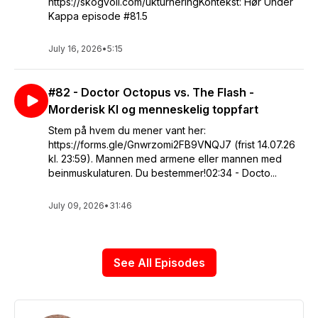
https://skogvoll.com/ukturneringKontekst: Hør Under
Kappa episode #81.5
July 16, 2026
•
5:15
#82 - Doctor Octopus vs. The Flash -
Morderisk KI og menneskelig toppfart
Stem på hvem du mener vant her:
https://forms.gle/Gnwrzomi2FB9VNQJ7 (frist 14.07.26
kl. 23:59). Mannen med armene eller mannen med
beinmuskulaturen. Du bestemmer!02:34 - Docto...
July 09, 2026
•
31:46
See All Episodes