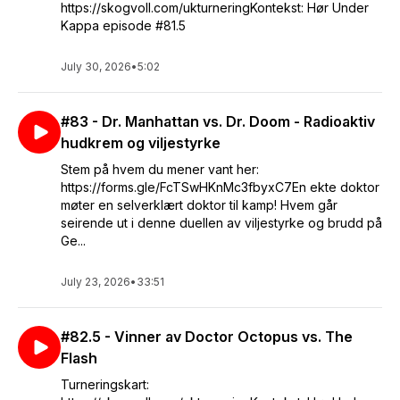
https://skogvoll.com/ukturneringKontekst: Hør Under
Kappa episode #81.5
July 30, 2026
•
5:02
#83 - Dr. Manhattan vs. Dr. Doom - Radioaktiv
hudkrem og viljestyrke
Stem på hvem du mener vant her:
https://forms.gle/FcTSwHKnMc3fbyxC7En ekte doktor
møter en selverklært doktor til kamp! Hvem går
seirende ut i denne duellen av viljestyrke og brudd på
Ge...
July 23, 2026
•
33:51
#82.5 - Vinner av Doctor Octopus vs. The
Flash
Turneringskart: