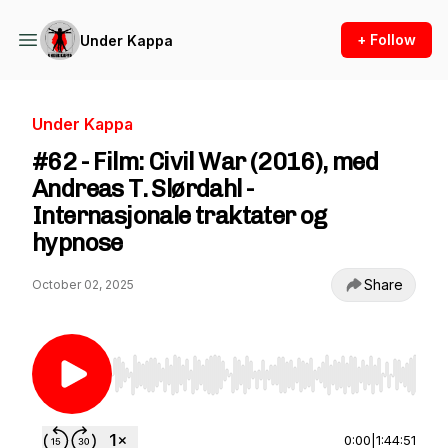
+ Follow
Under Kappa
Under Kappa
#62 - Film: Civil War (2016), med
Andreas T. Slørdahl -
Internasjonale traktater og
hypnose
Share
October 02, 2025
Use Left/Right to seek, Home/End to jump to st
0:00
|
1:44:51