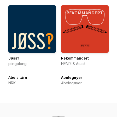
Jøss‽
Rekommandert
plingplong
HENRI & Acast
Abels tårn
Abelegøyer
NRK
Abelegøyer