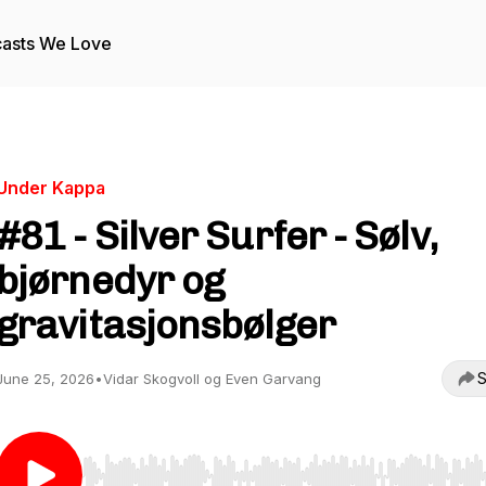
asts We Love
Under Kappa
#81 - Silver Surfer - Sølv,
bjørnedyr og
gravitasjonsbølger
S
June 25, 2026
•
Vidar Skogvoll og Even Garvang