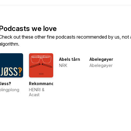
Podcasts we love
Check out these other fine podcasts recommended by us, not 
algorithm.
Abels tårn
Abelegøyer
NRK
Abelegøyer
Jøss‽
Rekommandert
plingplong
HENRI &
Acast