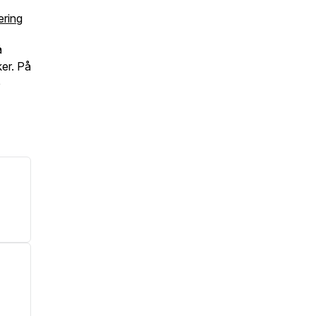
ering
å
ker. På
e