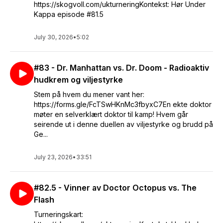
https://skogvoll.com/ukturneringKontekst: Hør Under
Kappa episode #81.5
July 30, 2026
•
5:02
#83 - Dr. Manhattan vs. Dr. Doom - Radioaktiv
hudkrem og viljestyrke
Stem på hvem du mener vant her:
https://forms.gle/FcTSwHKnMc3fbyxC7En ekte doktor
møter en selverklært doktor til kamp! Hvem går
seirende ut i denne duellen av viljestyrke og brudd på
Ge...
July 23, 2026
•
33:51
#82.5 - Vinner av Doctor Octopus vs. The
Flash
Turneringskart: