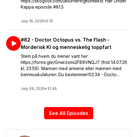
https://skogvoll.com/ukturneringKontekst: Hør Under
Kappa episode #81.5
July 16, 2026
•
5:15
#82 - Doctor Octopus vs. The Flash -
Morderisk KI og menneskelig toppfart
Stem på hvem du mener vant her:
https://forms.gle/Gnwrzomi2FB9VNQJ7 (frist 14.07.26
kl. 23:59). Mannen med armene eller mannen med
beinmuskulaturen. Du bestemmer!02:34 - Docto...
July 09, 2026
•
31:46
See All Episodes