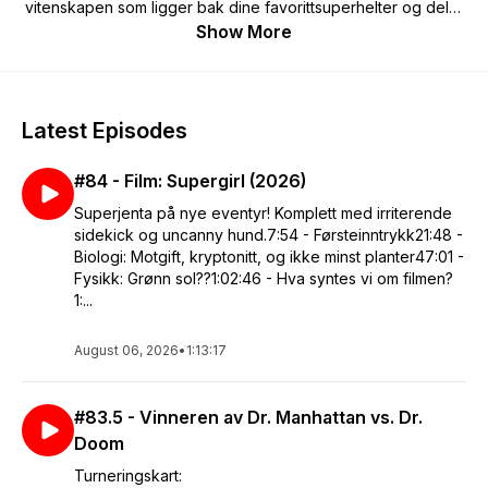
vitenskapen som ligger bak dine favorittsuperhelter og deler
egne teorier om hvordan de fungerer. Hver episode vil
Show More
utforske en superhelt og deres krefter, og presentere
massevis av interessante funfacts.
Vidar Skogvoll og Even Garvang er begge ansatte ved
Latest Episodes
universitetet i Oslo. I tillegg til doktorgradsarbeidet er Even
musiker, som bl.a. har laget introlåta til denne podcasten, og
#84 - Film: Supergirl (2026)
er vokalist/gitarist i biologibandet "Overgump". Vidar er
førstelektor, driver med teater på si og har gjestet flere andre
Superjenta på nye eventyr! Komplett med irriterende
radio og formidlingspodcaster, blant annet NRKs "Abels tårn,"
sidekick og uncanny hund.7:54 - Førsteinntrykk21:48 -
og Andreas Wahls "Jøss‽"
Biologi: Motgift, kryptonitt, og ikke minst planter47:01 -
Fysikk: Grønn sol??1:02:46 - Hva syntes vi om filmen?
1:...
August 06, 2026
•
1:13:17
#83.5 - Vinneren av Dr. Manhattan vs. Dr.
Doom
Turneringskart: