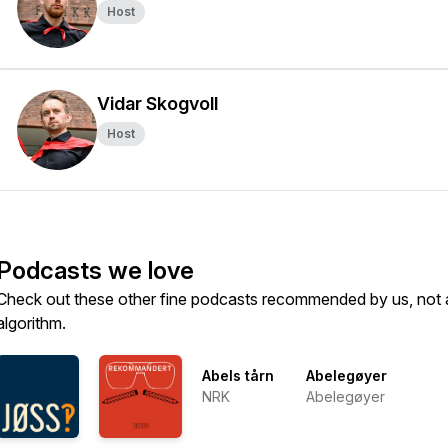
Host
Vidar Skogvoll
Host
Podcasts we love
Check out these other fine podcasts recommended by us, not 
algorithm.
Abels tårn
Abelegøyer
NRK
Abelegøyer