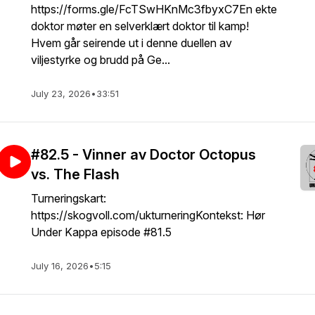
https://forms.gle/FcTSwHKnMc3fbyxC7En ekte
doktor møter en selverklært doktor til kamp!
Hvem går seirende ut i denne duellen av
viljestyrke og brudd på Ge...
July 23, 2026
•
33:51
#82.5 - Vinner av Doctor Octopus
vs. The Flash
Turneringskart:
https://skogvoll.com/ukturneringKontekst: Hør
Under Kappa episode #81.5
July 16, 2026
•
5:15