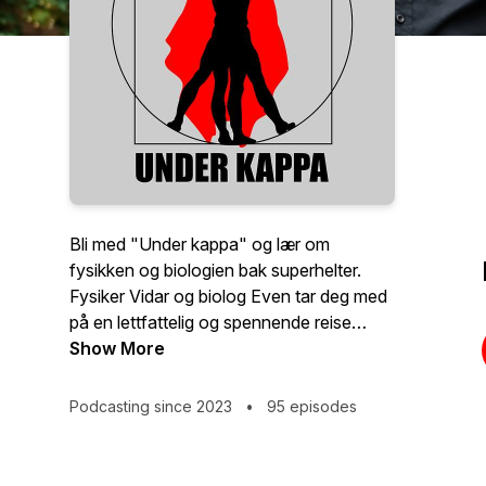
Bli med "Under kappa" og lær om
fysikken og biologien bak superhelter.
Fysiker Vidar og biolog Even tar deg med
på en lettfattelig og spennende reise
gjennom forskningen og vitenskapen som
Show More
ligger bak dine favorittsuperhelter og deler
egne teorier om hvordan de fungerer.
Podcasting since 2023
•
95 episodes
Hver episode vil utforske en superhelt og
deres krefter, og presentere massevis av
interessante funfacts.