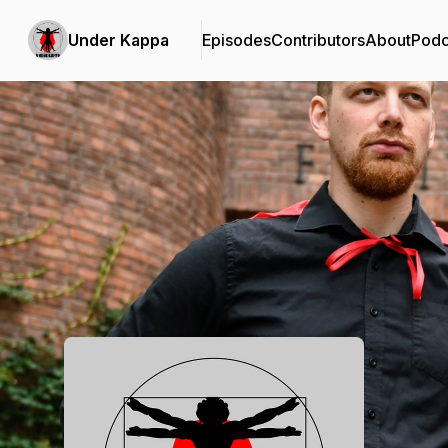
Under Kappa
Episodes
Contributors
About
Podc
Podcast Background Image