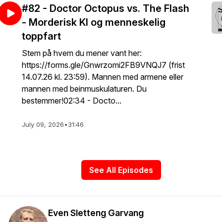
#82 - Doctor Octopus vs. The Flash
- Morderisk KI og menneskelig
toppfart
Stem på hvem du mener vant her:
https://forms.gle/Gnwrzomi2FB9VNQJ7 (frist
14.07.26 kl. 23:59). Mannen med armene eller
mannen med beinmuskulaturen. Du
bestemmer!02:34 - Docto...
July 09, 2026
•
31:46
See All Episodes
Even Sletteng Garvang