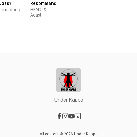
Jøss‽
Rekommandert
plingplong
HENRI &
Acast
Under Kappa
Visit our Facebook page
Visit our Instagram page
Visit our YouTube page
Visit our Website page
All content © 2026 Under Kappa